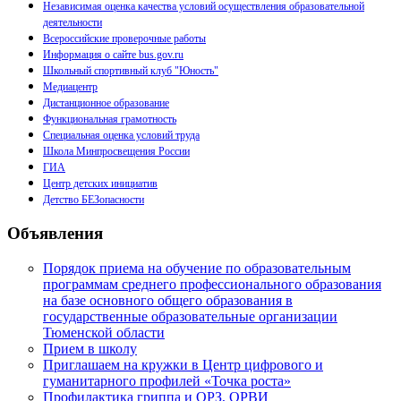
Независимая оценка качества условий осуществления образовательной
деятельности
Всероссийские проверочные работы
Информация о сайте bus.gov.ru
Школьный спортивный клуб "Юность"
Медиацентр
Дистанционное образование
Функциональная грамотность
Специальная оценка условий труда
Школа Минпросвещения России
ГИА
Центр детских инициатив
Детство БЕЗопасности
Объявления
Порядок приема на обучение по образовательным
программам среднего профессионального образования
на базе основного общего образования в
государственные образовательные организации
Тюменской области
Прием в школу
Приглашаем на кружки в Центр цифрового и
гуманитарного профилей «Точка роста»
Профилактика гриппа и ОРЗ, ОРВИ