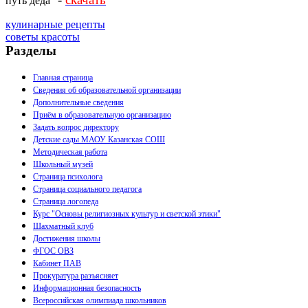
путь деда"
кулинарные рецепты
советы красоты
Разделы
Главная страница
Сведения об образовательной организации
Дополнительные сведения
Приём в образовательную организацию
Задать вопрос директору
Детские сады МАОУ Казанская СОШ
Методическая работа
Школьный музей
Страница психолога
Страница социального педагога
Страница логопеда
Курс "Основы религиозных культур и светской этики"
Шахматный клуб
Достижения школы
ФГОС ОВЗ
Кабинет ПАВ
Прокуратура разъясняет
Информационная безопасность
Всероссийская олимпиада школьников