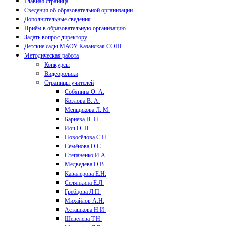
Главная страница
Сведения об образовательной организации
Дополнительные сведения
Приём в образовательную организацию
Задать вопрос директору
Детские сады МАОУ Казанская СОШ
Методическая работа
Конкурсы
Видеоролики
Страницы учителей
Собянина О. А.
Козлова В. А.
Менщикова Л. М.
Барнева Н. Н.
Иоч О. П.
Новосёлова С.Н.
Семёнова О.С.
Степаненко И.А.
Медведева О.В.
Кавалерова Е.Н.
Селянкина Е.Л.
Гребцова Л.П.
Михайлов А.Н.
Асташкова Н.И.
Шевелева Т.Н.