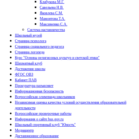
Клабукова М.Г.
Савельева Н.В.
Яковлева С.М.
Мамонтова Т.А.
Максименко С.А.
Система наставничества
Школьный музей
Страница психолога
Страница социального педагога
Страница логопеда
Курс "Основы религиозных культур и светской этики"
Шахматный клуб
Достижения школы
ФГОС ОВЗ
Кабинет ПАВ
Прокуратура разъясняет
Информационная безопасность
Всероссийская олимпиада школьников
Независимая оценка качества условий осуществления образовательной
деятельности
Всероссийские проверочные работы
Информация о сайте bus.gov.ru
Школьный спортивный клуб "Юность"
Медиацентр
Дистанционное образование