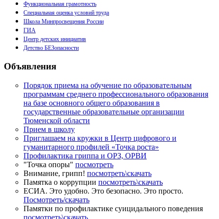
Функциональная грамотность
Специальная оценка условий труда
Школа Минпросвещения России
ГИА
Центр детских инициатив
Детство БЕЗопасности
Объявления
Порядок приема на обучение по образовательным
программам среднего профессионального образования
на базе основного общего образования в
государственные образовательные организации
Тюменской области
Прием в школу
Приглашаем на кружки в Центр цифрового и
гуманитарного профилей «Точка роста»
Профилактика гриппа и ОРЗ, ОРВИ
"Точка опоры"
посмотреть
Внимание, грипп!
посмотреть\скачать
Памятка о коррупции
посмотреть\скачать
ЕСИА. Это удобно. Это безопасно. Это просто.
Посмотреть/скачать
Памятки по профилактике суицидального поведения
посмотреть\скачать