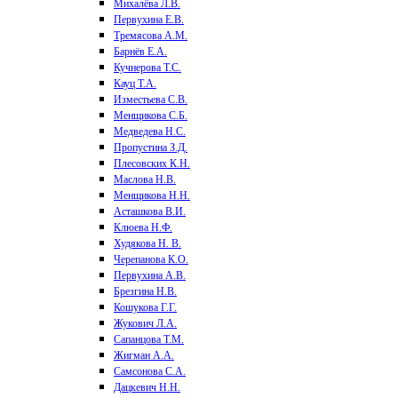
Михалёва Л.В.
Первухина Е.В.
Тремясова А.М.
Барнёв Е.А.
Кучнерова Т.С.
Кауц Т.А.
Изместьева С.В.
Менщикова С.Б.
Медведева Н.С.
Пропустина З.Д.
Плесовских К.Н.
Маслова Н.В.
Менщикова Н.Н.
Асташкова В.И.
Клюева Н.Ф.
Худякова Н. В.
Черепанова К.О.
Первухина А.В.
Брезгина Н.В.
Кошукова Г.Г.
Жукович Л.А.
Сапанцова Т.М.
Жигман А.А.
Самсонова С.А.
Дацкевич Н.Н.