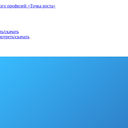
ого профилей «Точка роста»
ь/скачать
мотреть\скачать