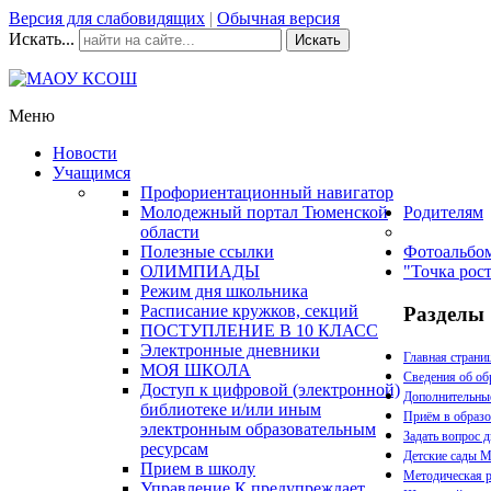
Версия для слабовидящих
|
Обычная версия
Искать...
Искать
Меню
Новости
Учащимся
Профориентационный навигатор
Молодежный портал Тюменской
Родителям
области
Полезные ссылки
Фотоальбо
ОЛИМПИАДЫ
"Точка рос
Режим дня школьника
Расписание кружков, секций
Разделы
ПОСТУПЛЕНИЕ В 10 КЛАСС
Электронные дневники
Главная страни
МОЯ ШКОЛА
Сведения об об
Доступ к цифровой (электронной)
Дополнительны
библиотеке и/или иным
Приём в образ
электронным образовательным
Задать вопрос 
ресурсам
Детские сады
Прием в школу
Методическая р
Управление К предупреждает