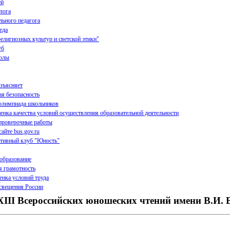
ей
лога
льного педагога
еда
елигиозных культур и светской этики"
уб
олы
зъясняет
я безопасность
олимпиада школьников
енка качества условий осуществления образовательной деятельности
проверочные работы
айте bus.gov.ru
тивный клуб "Юность"
образование
я грамотность
енка условий труда
вещения России
III Всероссийских юношеских чтений имени В.И. 