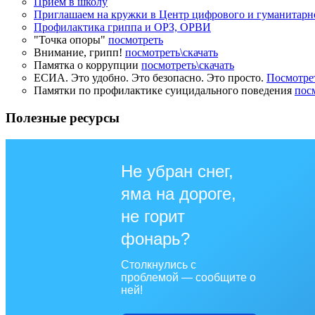
Прием в школу
Приглашаем на кружки в Центр цифрового и гуманитарн
Профилактика гриппа и ОРЗ, ОРВИ
"Точка опоры"
посмотреть
Внимание, грипп!
посмотреть\скачать
Памятка о коррупции
посмотреть\скачать
ЕСИА. Это удобно. Это безопасно. Это просто.
Посмотрет
Памятки по профилактике суицидального поведения
пос
Полезные ресурсы
Не убран снег,
яма на дороге,
не горит
фонарь?
Столкнулись с
проблемой — сообщите о
ней!