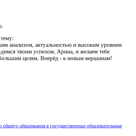
о.
 тему:
оким анализом, актуальностью и высоким уровнем
димся твоим успехом, Арина, и желаем тебе
большим целям. Вперёд - к новым вершинам!
о общего образования в государственные образовательные