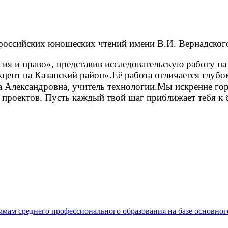
российских юношеских чтений имени В.И. Вернадског
ия и право», представив исследовательскую работу на
цент на Казанский район».
Её работа отличается глуб
 Александровна, учитель технологии.
Мы искренне гор
 проектов
.
Пусть каждый твой шаг приближает тебя к 
мам среднего профессионального образования на базе основног