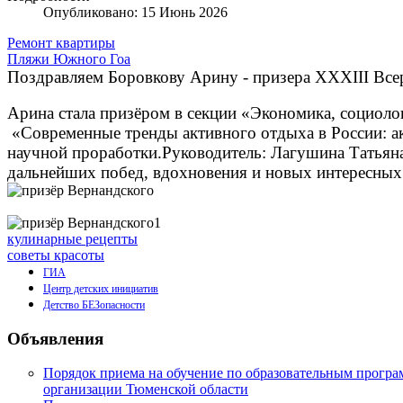
Опубликовано: 15 Июнь 2026
Ремонт квартиры
Пляжи Южного Гоа
Поздравляем
Боровкову
Арину - призера
Х
XXIII Все
Арина стала призёром в секции «Экономика, социолог
«Современные тренды активного отдыха в России: ак
научной проработки.
Руководитель: Лагушина Татьяна
дальнейших побед, вдохновения и новых интересных
кулинарные рецепты
советы красоты
ГИА
Центр детских инициатив
Детство БЕЗопасности
Объявления
Порядок приема на обучение по образовательным програм
организации Тюменской области