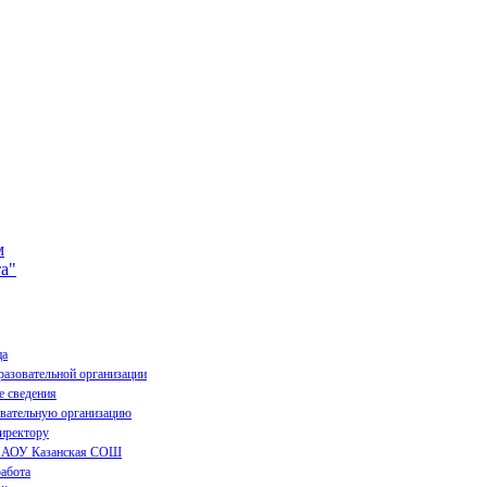
м
та"
ца
разовательной организации
е сведения
овательную организацию
директору
 МАОУ Казанская СОШ
абота