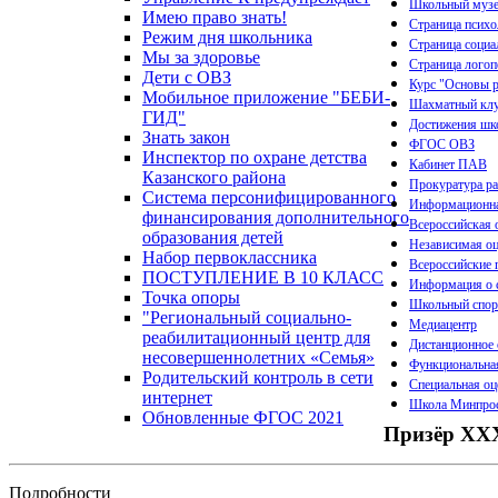
Школьный муз
Имею право знать!
Страница психо
Режим дня школьника
Страница социа
Мы за здоровье
Страница логоп
Дети с ОВЗ
Курс "Основы р
Мобильное приложение "БЕБИ-
Шахматный кл
ГИД"
Достижения шк
Знать закон
ФГОС ОВЗ
Инспектор по охране детства
Кабинет ПАВ
Казанского района
Прокуратура ра
Система персонифицированного
Информационна
финансирования дополнительного
Всероссийская 
образования детей
Независимая оц
Набор первоклассника
Всероссийские 
ПОСТУПЛЕНИЕ В 10 КЛАСС
Информация о с
Точка опоры
Школьный спор
"Региональный социально-
Медиацентр
реабилитационный центр для
Дистанционное 
несовершеннолетних «Семья»
Функциональна
Родительский контроль в сети
Специальная оц
интернет
Школа Минпрос
Обновленные ФГОС 2021
Призёр ХXX
Подробности